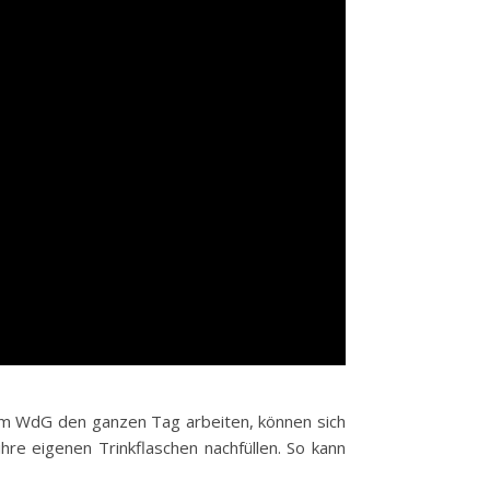
 am WdG den ganzen Tag arbeiten, können sich
re eigenen Trinkflaschen nachfüllen. So kann