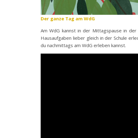
Der ganze Tag am WdG
Am WdG kannst in der Mittagspause in der 
Hausaufgaben lieber gleich in der Schule erl
du nachmittags am WdG erleben kannst.