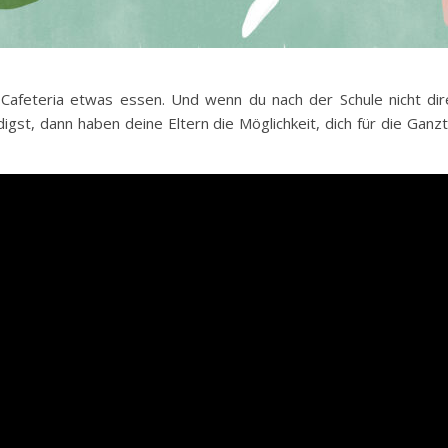
Cafeteria etwas essen. Und wenn du nach der Schule nicht di
edigst, dann haben deine Eltern die Möglichkeit, dich für die Ga