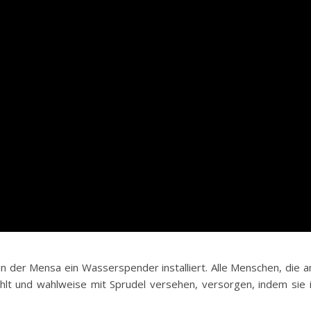
 in der Mensa ein Wasserspender installiert. Alle Menschen, die
lt und wahlweise mit Sprudel versehen, versorgen, indem sie ih